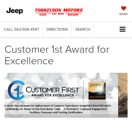
SAVED
CALL
563-568-4587
DIRECTIONS
SEARCH
Customer 1st Award for
Excellence
Previous
Next
banner
bann
View
Jeep
Wrangler